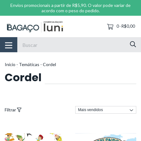
Envios promocionais a partir de R$5,90. O valor pode variar de
acordo com o peso do pedido.
0
R$0,00
-
Início
-
Temáticas
-
Cordel
Cordel
Filtrar