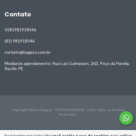
Contato
5581981918546
(81) 981918546
contato@bagaco.com.br
Mediante agendamento: Rua Luiz Guimaraes, 263, Poço da Panela,
Recife-PE
Copyright Editora Bagaço - 37569205000100 - 2026. Todos os direitos
reservados.
Ao navegar por este site
você aceita o uso de cookies
para agilizar