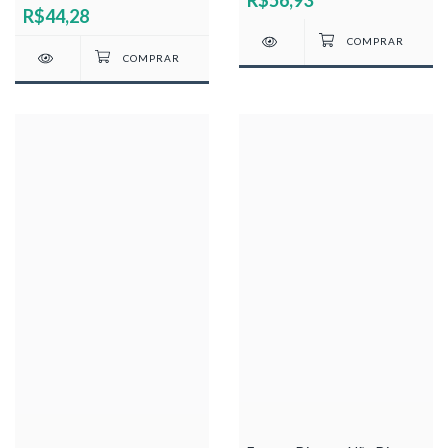
R$44,28
Marciano de França Lima