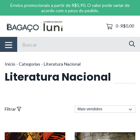
Envios promocionais a partir de R$5,90. O valor pode variar de
acordo com o peso do pedido.
0
R$0,00
-
Início
-
Categorias
-
Literatura Nacional
Literatura Nacional
Filtrar