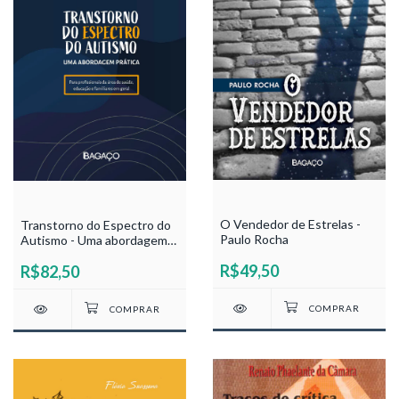
O Vendedor de Estrelas -
Transtorno do Espectro do
Paulo Rocha
Autismo - Uma abordagem
Prática - José Marcelino
R$49,50
R$82,50
Bandin