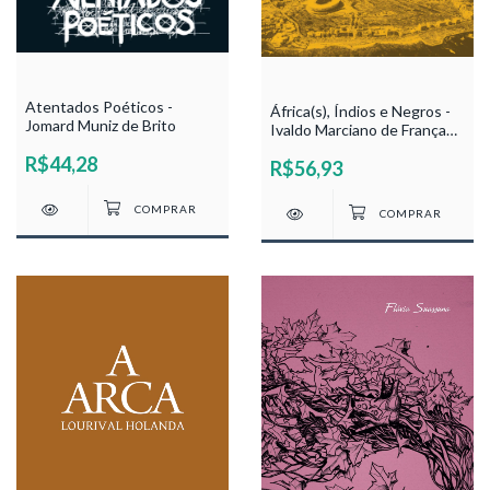
Atentados Poéticos -
África(s), Índios e Negros -
Jomard Muniz de Brito
Ivaldo Marciano de França
Lima, José Jorge Andrade
R$44,28
R$56,93
Damasceno, Joceneide
Cunha dos Santos, Moises
de Oliveira Sampaio e
Raphael Rodrigues Vieira
Filho