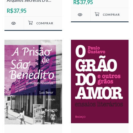
Arquivos Secretos D'o
R$37,95
Recife Assombrado -
R$37,95
Roberto Beltrão